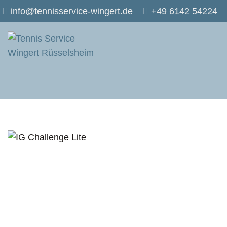
info@tennisservice-wingert.de
+49 6142 54224