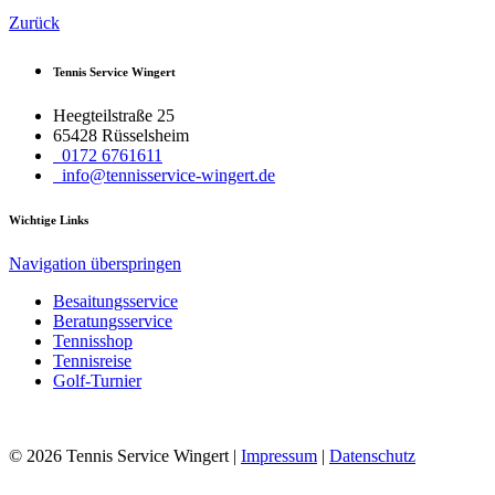
Zurück
Tennis Service Wingert
Heegteilstraße 25
65428 Rüsselsheim
0172 6761611
info@tennisservice-wingert.de
Wichtige Links
Navigation überspringen
Besaitungsservice
Beratungsservice
Tennisshop
Tennisreise
Golf-Turnier
© 2026 Tennis Service Wingert |
Impressum
|
Datenschutz